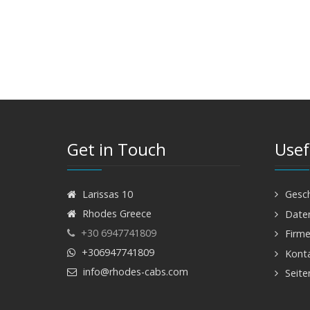
Get in Touch
Usef
Larissas 10
Gesc
Rhodes Greece
Daten
+30 6947741809
Firme
+306947741809
Kont
info@rhodes-cabs.com
Seite